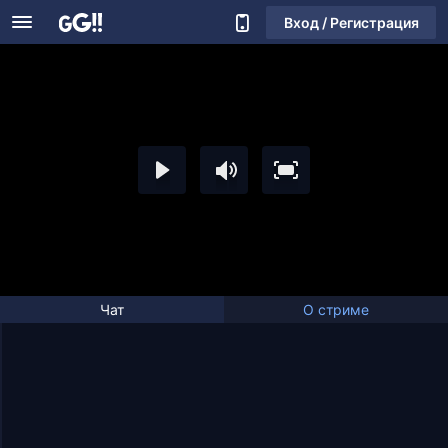
Вход / Регистрация
Чат
О стриме