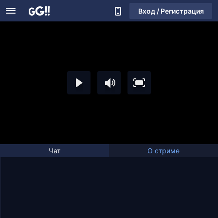
Вход / Регистрация
Чат
О стриме