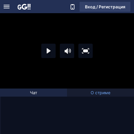
Вход / Регистрация
Чат
О стриме