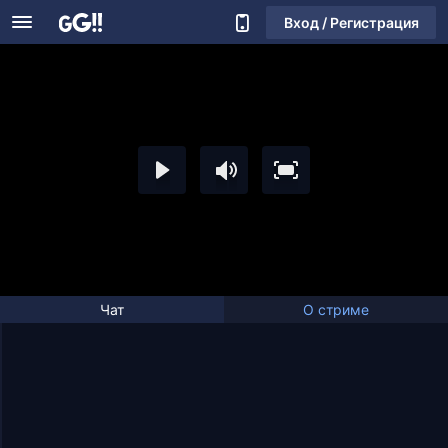
Вход / Регистрация
Чат
О стриме