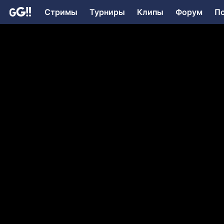
Стримы
Турниры
Клипы
Форум
П