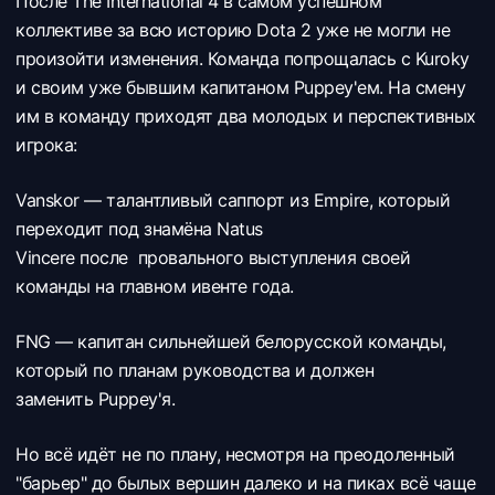
После The International 4 в самом успешном
коллективе за всю историю Dota 2 уже не могли не
произойти изменения. Команда попрощалась с
Kuroky
и своим уже бывшим капитаном
Puppey'ем. На смену
им в команду приходят два молодых и перспективных
игрока:
Vanskor — талантливый саппорт из
Empire, который
переходит под знамёна Natus
Vincere после провального выступления своей
команды на главном ивенте года.
FNG — капитан сильнейшей белорусской команды,
который по планам руководства и должен
заменить
Puppey'я.
Но всё идёт не по плану, несмотря на преодоленный
"барьер" до былых вершин далеко и на пиках всё чаще