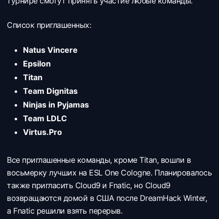
турнире смогут принять участие любые команды.
Список приглашенных:
Natus Vincere
Epsilon
Titan
Team Dignitas
Ninjas in Pyjamas
Team LDLC
Virtus.Pro
Все приглашенные команды, кроме
Titan, вошли в
восьмерку лучших на ESL One Cologne. Планировалось
также пригласить
Cloud9
и
Fnatic, но
Cloud9
возвращаются домой в США после DreamHack Winter,
а
Fnatic решили взять перерыв.