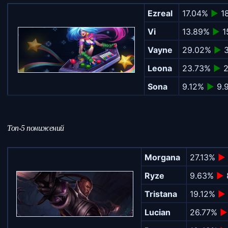
Ezreal
17.04%
►
1
Vi
13.89%
►
1
Vayne
29.02%
►
3
Leona
23.73%
►
2
Sona
9.12%
►
9.
Топ-5 понижений
Morgana
27.13%
►
Ryze
9.63%
►
Tristana
19.12%
►
Lucian
26.77%
►