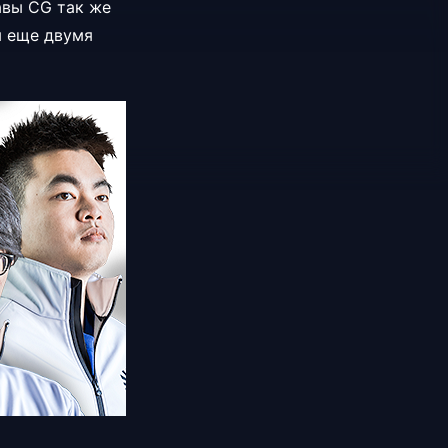
авы CG так же
я еще двумя