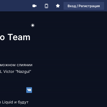
Вход / Регистрация
ью Team
зможном слиянии
TL
Victor "Nazgul"
 Liquid и будут