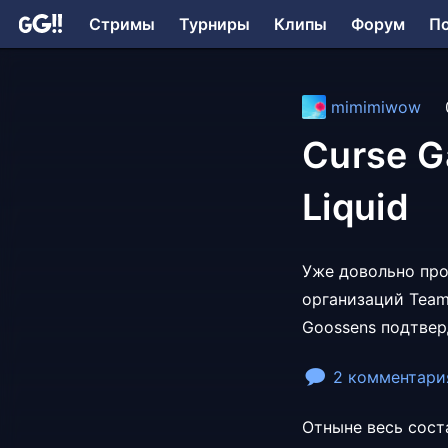
Стримы
Турниры
Клипы
Форум
П
mimimiwow
Curse G
Liquid
Уже довольно про
организаций
Team
Goossens подтвер
2 комментари
Отныне весь сост