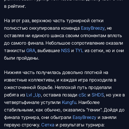
в рейтинг.
На этот раз, верхнюю часть турнирной сетки
полностью оккупировала команда
EasyBreezy
, не
оставляя ни единого шанса своим оппонентам вплоть
до самого финала. Небольшое сопротивление оказали
танкисты
GRA
, выбившие
NSS
и
TYL
из сетки, но и они
были пройдены.
Нижняя часть получилась довольно плотной на
известные коллективы, и каждая игра проходила в
ожесточенной борьбе. Неплохой путь проделали
ребята из
Lvl _Up
, оставив позади
cSc
и
SHDS
, но уже в
четвертьфинале уступили
Kungfu
. Наиболее
стабильными, как обычно, оказались "гении". Дойдя до
финала турнира, они обыграли
EasyBreezy
и заняли
первую строчку.
Сетка
и результаты турнира: