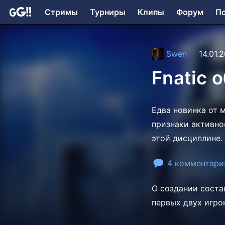
Стримы
Турниры
Клипы
Форум
П
Swen
14.01.
Fnatic 
Едва новинка от 
признаки активно
этой дисциплине.
4 комментари
О создании сост
первых двух игро