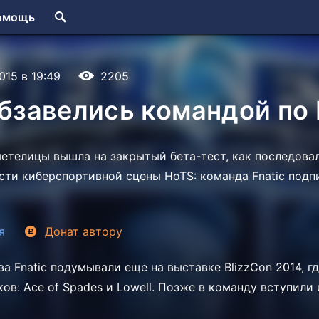
омощь
2015 в 19:49
2205
обзавелись командой по
метелицы вышла на закрытый бета-тест, как последова
сти киберспортивной сцены HoTS: команда
Fnatic подп
я
Донат
автору
ава
Fnatic подумывали еще на выставке BlizzCon 2014, г
ков:
Ace of Spades и
Lowell. Позже в команду вступили 