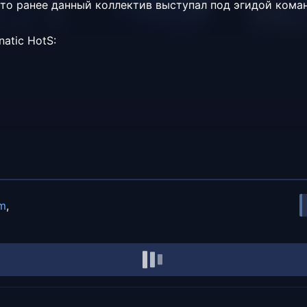
что ранее данный коллектив выступал под эгидой ком
natic HotS:
rm