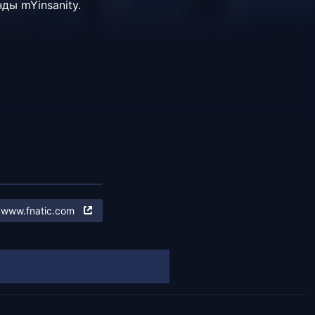
анды
mYinsanity.
www.fnatic.com