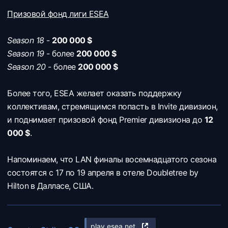
Призовой фонд лиги ESEA
Season 18
-
200 000 $
Season 19
- более
200 000 $
Season 20
- более
200 000 $
Более того, ESEA желает оказать поддержку
коллективам, стремящимся попасть в Invite дивизион,
и поднимает призовой фонд Premier дивизиона до
12
000 $
.
Напоминаем, что LAN финалы восемнадцатого сезона
состоятся с 17 по 19 апреля в отеле Doubletree by
Hilton
в Далласе, США.
play.esea.net