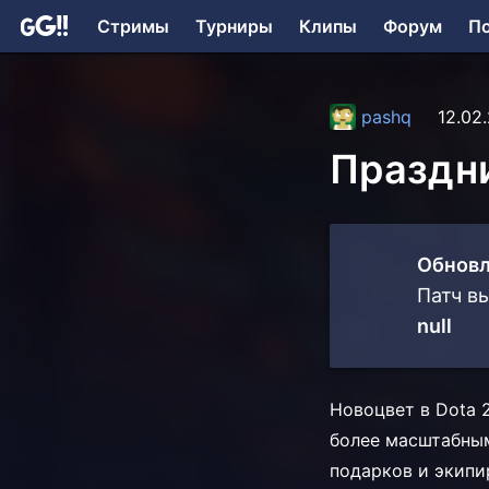
Стримы
Турниры
Клипы
Форум
П
pashq
12.02
Праздн
Обновл
Патч в
null
Новоцвет в Dota 
более масштабным
подарков и экипи