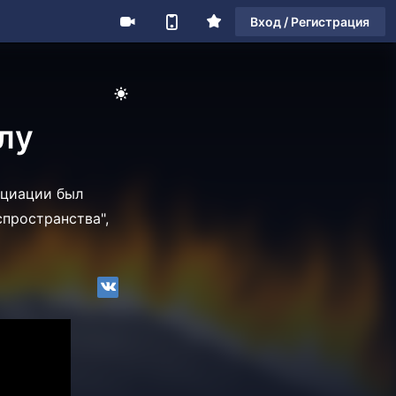
Вход / Регистрация
лу
оциации был
спространства",