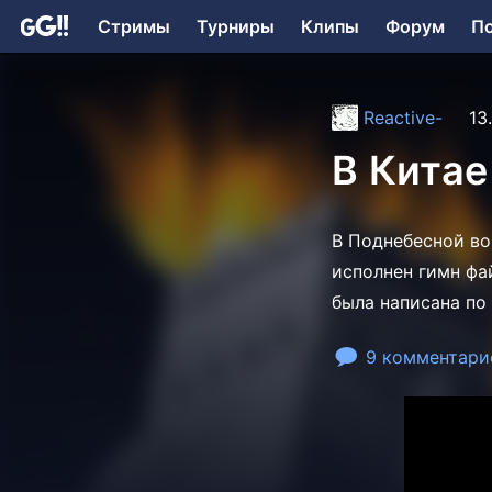
Стримы
Турниры
Клипы
Форум
П
Reactive-
13
В Китае
В Поднебесной во
исполнен гимн фа
была написана по
9 комментари