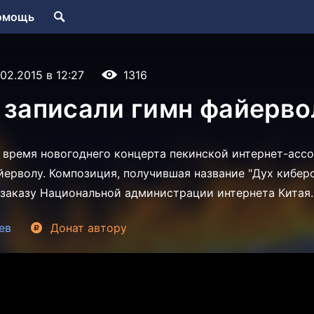
омощь
.02.2015 в 12:27
1316
 записали гимн файерво
 время новогоднего концерта пекинской интернет-асс
йерволу. Композиция, получившая название "Дух кибер
 заказу Национальной администрации интернета Китая.
ев
Донат
автору