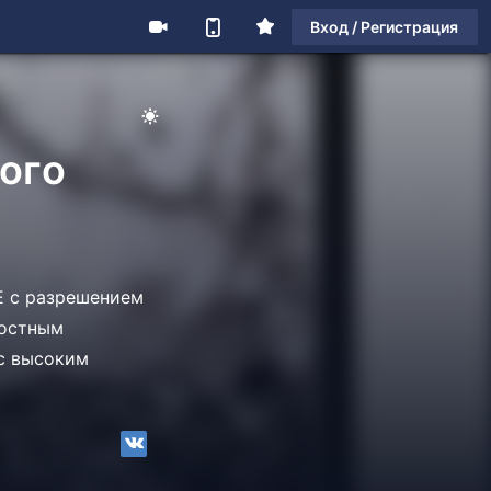
Вход / Регистрация
ого
E с разрешением
ростным
 с высоким