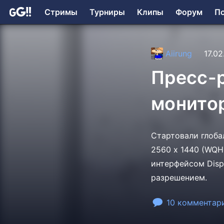
Стримы
Турниры
Клипы
Форум
П
Aiirung
17.02
Пресс-
монито
Стартовали глоб
2560 x 1440 (WQH
интерфейсом Disp
разрешением.
10 комментар