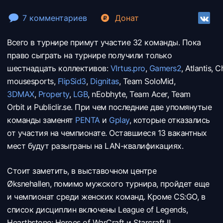
7 комментариев
Донат
Всего в турнире примут участие 32 команды. Пока
право сыграть на турнире получили только
шестнадцать коллективов:
VIrtus.pro
,
Gamers2
,
Atlantis,
C
mousesports,
FlipSid3
,
Dignitas
,
Team SoloMid,
3DMAX
,
Property
,
LGB
,
nEobhyte,
Team Acer,
Team
Orbit и
Publiclir.se
. При чем последние две упомянутые
команды заменят
PENTA
и
Gplay
, которые отказались
от участия на чемпионате.
Оставшиеся 13 вакантных
мест будут разыграны на LAN-квалификациях.
Стоит заметить, в выставочном центре
Øksnehallen, помимо мужского турнира, пройдет еще
и чемпионат среди женских команд. Кроме CS:GO, в
список дисциплин включены League of Legends,
Hearthstone: Heroes of WarCraft и Starcraft II.