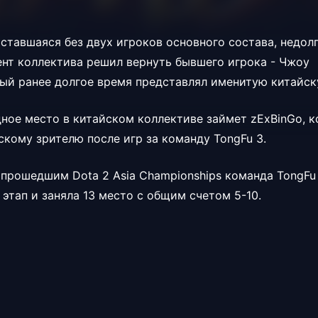
оставшаяся без двух игроков основного состава, недол
нт коллектива решил вернуть бывшего игрока -
Чжоу
орый ранее долгое время представлял именитую китайс
ное место в китайском коллективе займет
zExBinGo, 
скому зрителю после игр за команду
TongFu 3.
 прошедшим Dota 2 Asia Championships команда TongFu 
этап и заняла 13 место с общим счетом 5-10.