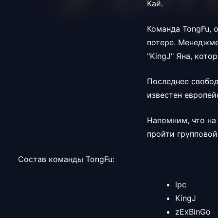
Кай.
Команда
TongFu, 
потере. Менеджме
"KingJ" Яна, кот
Последнее свобод
известен европей
Напомним, что на
пройти групповой 
Состав команды TongFu:
lpc
KingJ
zExBinGo