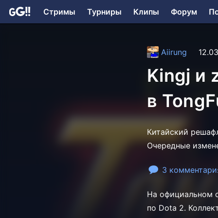
Стримы
Турниры
Клипы
Форум
П
Aiirung
12.03
Kingj и
в TongF
Китайский решафл
Очередные измене
3 комментари
На официальном с
по Dota 2. Колле