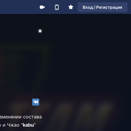
Вход / Регистрация
зменении состава
о и
Чжао "
kabu
"