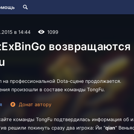
омощь
.2015 в 14:44
1099
 zExBinGo возвращаются
u
 на профессиональной Dota-сцене продолжается.
ния произошли в составе команды TongFu.
я
Донат
автору
айте команды TongFu подтвердилась информация об и
ктив решили покинуть сразу два игрока:
Йи "
qian
" Венья