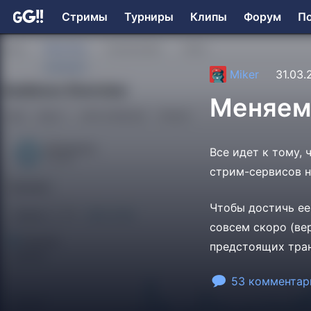
Стримы
Турниры
Клипы
Форум
П
Miker
31.03.
Меняем
Все идет к тому,
стрим-сервисов н
Чтобы достичь ее
совсем скоро (ве
предстоящих тран
53 комментар