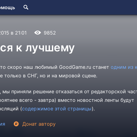
омощь
2015 в 21:01
9852
ся к лучшему
 что скоро наш любимый GoodGame.ru станет
одним из 
е только в СНГ, но и на мировой сцене.
, мы приняли решение отказаться от редакторской час
роятнее всего - завтра) вместо новостной ленты будут
сляций (
содержимое этой страницы
).
ия
Донат
автору