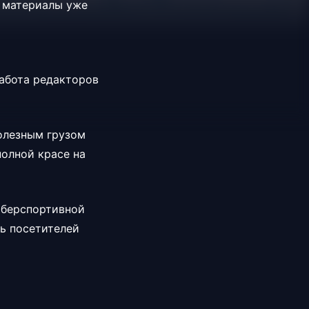
е материалы уже
работа редакторов
олезным грузом
полной красе на
иберспортивной
ь посетителей