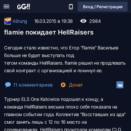
Вход / Регистрация
Aiirung
16.03.2015 в 19:38
2984
flamie покидает HellRaisers
Сегодня стало известно, что Егор "flamie" Васильев
больше не будет выступать под
тегом команды HellRaisers. flamie решил не продлевать
свой контракт с организацией и покинул ее.
11 комментариев
Донат
Турнир ELS One Katowice подошел к концу, а
команда
HellRaisers весьма плохо себя показала на
главном событии года. Коллектив "Восставших из ада"
смог занять лишь с 12 по 16 место на
соревнованиях. HellRaisers проиграли командам
CLG