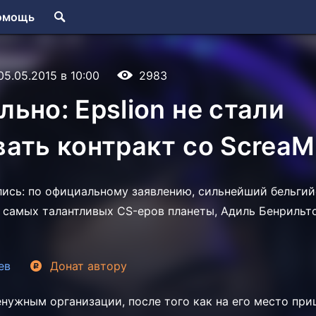
омощь
05.05.2015 в 10:00
2983
ьно: Epslion не стали
ать контракт со Screa
ись: по официальному заявлению, сильнейший бельгий
з самых талантливых CS-еров планеты, Адиль Бенрильт
ев
Донат
автору
енужным организации, после того как на его место пр