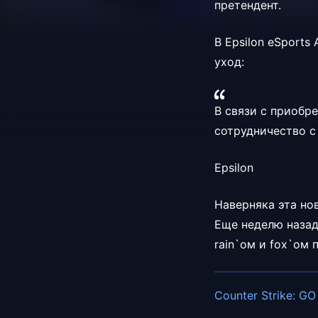
претендент.
В Epsilon eSports
уход:
В связи с приобр
сотрудничество с
Epsilon
Наверняка эта но
Еще неделю назад
rain`ом и fox`ом
Counter Strike: GO