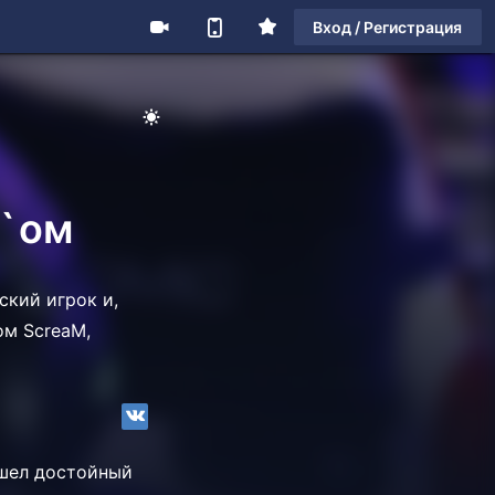
Вход / Регистрация
M`ом
ский игрок и,
ом ScreaM,
ишел достойный