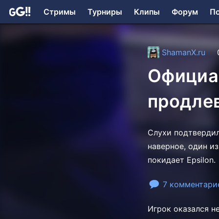
Стримы
Турниры
Клипы
Форум
П
ShamanX.ru
Официал
продлев
Слухи подтвердил
наверное, один и
покидает Epsilon.
7 комментари
Игрок оказался н