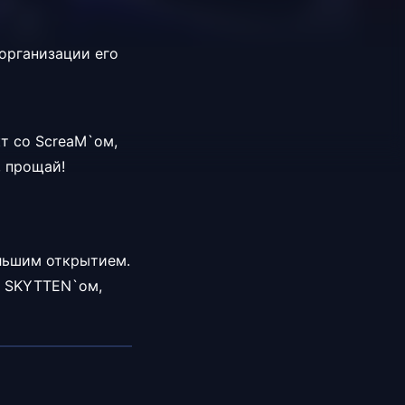
 организации его
т со ScreaM`ом,
, прощай!
ольшим открытием.
, SKYTTEN`ом,