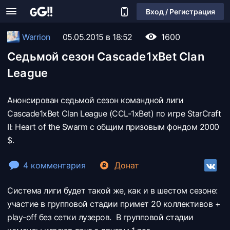
Вход / Регистрация
Warrion
05.05.2015 в 18:52
1600
Седьмой сезон Cascade1xBet Clan
League
Анонсирован седьмой сезон командной лиги
Cascade1xBet Clan League (CCL-1xBet) по игре StarCraft
II: Heart of the Swarm с общим призовым фондом 2000
$.
4 комментария
Донат
Система лиги будет такой же, как и в шестом сезоне:
участие в групповой стадии примет 20 коллективов +
play-off без сетки лузеров. В групповой стадии