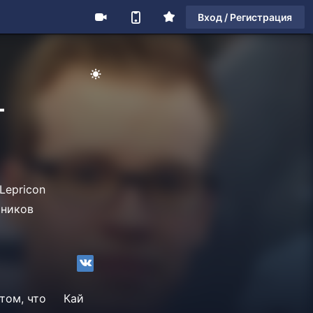
Вход / Регистрация
+
Lepricon
тников
о том, что
Кай