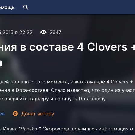
омощь
5.2015 в 22:22
2647
ия в составе 4 Clovers 
n
ней прошло с того момента, как в команде 4 Clovers + 
ния в Dota-составе. Стало известно, что один из учас
 завершить карьеру и покинуть Dota-сцену.
ев
Донат
автору
'е
Ивана "Vanskor" Скорохода, появилась информация 