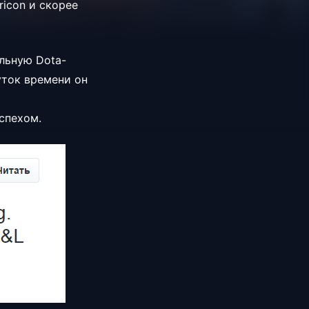
ricon и скорее
альную Dota-
уток времени он
есте с
успехом.