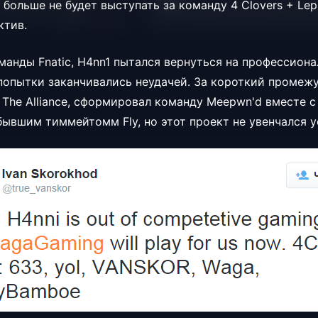
с больше не будет выступать за команду
4 Clovers + Lep
актив.
оманды
Fnatic, H4nn1 пытался вернуться на профессион
о попытки заканчивались неудачей. За короткий промеж
а
The Alliance, сформировал команду
Meepwn'd вм
 бывшим тиммейтомм
Fly, но этот проект не увенчался 