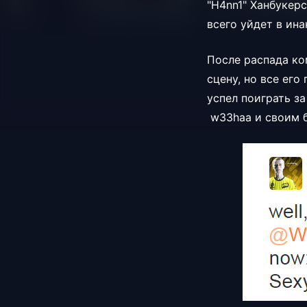
"H4nn1" Ханбукер
всего уйдет в ин
После распада к
сцену, но все ег
успел поиграть з
w33haa и своим