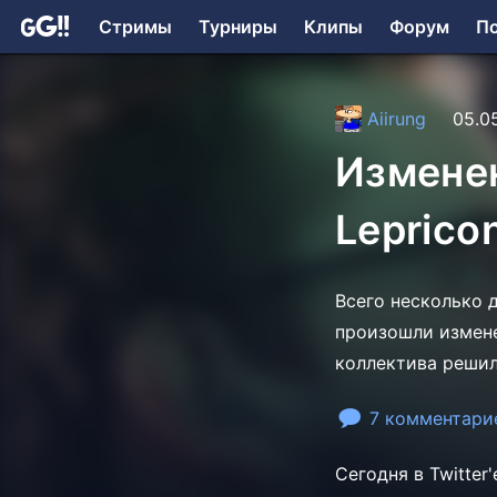
Стримы
Турниры
Клипы
Форум
П
Aiirung
05.0
Изменен
Leprico
Всего несколько д
произошли измене
коллектива решил
7 комментари
Сегодня в Twitter