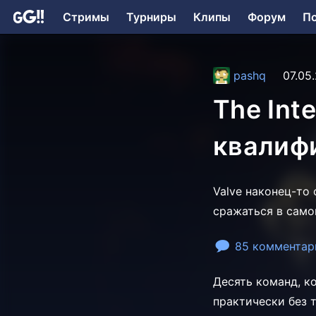
Стримы
Турниры
Клипы
Форум
П
pashq
07.05
The Int
квалиф
Valve наконец-то
сражаться в само
85 комментар
Десять команд, ко
практически без 