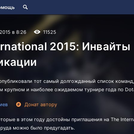
омощь
.2015 в 8:26
11525
ernational 2015: Инвайты
икации
 опубликовали тот самый долгожданный список команд,
м крупном и наиболее ожидаемом турнире года по Dota
иев
Донат
автору
торые в этом году достойны приглашения на The Interna
труда можно было предугадать.