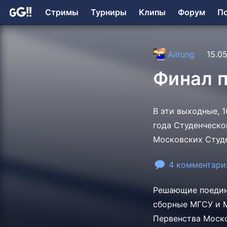
Стримы
Турниры
Клипы
Форум
П
Aiirung
15.05
Финал 
В эти выходные, 1
года Студенческо
Московских Студ
4 комментари
Решающие поединк
сборные МГСУ и М
Первенства Моско