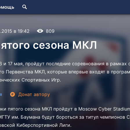
омощь
.2015 в 19:42
809
пятого сезона МКЛ
6 и 17 мая, пройдут последние соревнования в рамках 
го Первенства МКЛ, которые впервые входят в програм
енческих Спортивных Игр.
я
Донат
автору
и пятого сезона МКЛ пройдут в Moscow Cyber Stadium
ГТУ им. Баумана будут бороться за титул чемпионов 
вской Киберспортивной Лиги.