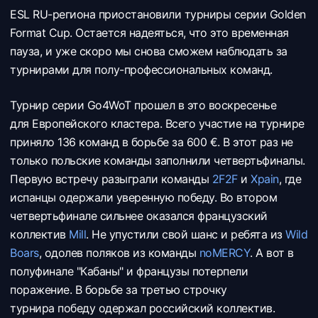
ESL RU-региона приостановили турниры серии Golden
Format Cup. Остается надеяться, что это временная
пауза, и уже скоро мы снова сможем наблюдать за
турнирами для полу-профессиональных команд.
Турнир серии Go4WoT прошел в это воскресенье
для Европейского кластера. Всего участие на турнире
приняло 136 команд в борьбе за 600 €. В этот раз не
только польские команды заполнили четвертьфиналы.
Первую встречу разыграли команды
2F2F
и
Xpain
, где
испанцы одержали уверенную победу. Во втором
четвертьфинале сильнее оказался французский
коллектив
Mill
. Не упустили свой шанс и ребята из
Wild
Boars
, одолев поляков из команды
noMERCY
. А вот в
полуфинале "Кабаны" и французы потерпели
поражение. В борьбе за третью строчку
турнира победу одержал российский коллектив.