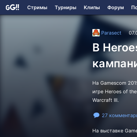
Стримы
Турниры
Клипы
Форум
П
Parasect
07.
В Heroe
кампан
На Gamescom 2015
игре Heroes of t
Warcraft III.
27 комментар
На выставке Game