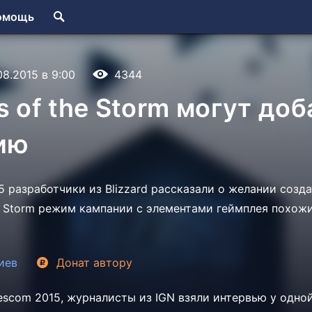
омощь
08.2015 в 9:00
4344
s of the Storm могут до
ию
 разработчики из Blizzard рассказали о желании созд
he Storm режим кампании с элементами геймплея похож
иев
Донат
автору
scom 2015, журналисты из IGN взяли интервью у одно