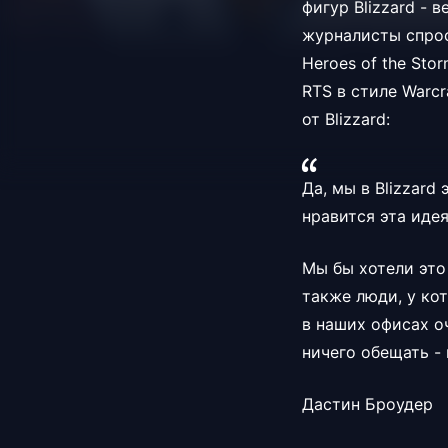
фигур Blizzard -
журналисты спрос
Heroes of the Sto
RTS в стиле Warcr
от Blizzard:
Да, мы в Blizzard
нравится эта иде
Мы бы хотели это 
также люди, у ко
в наших офисах оч
ничего обещать - 
Дастин Броудер