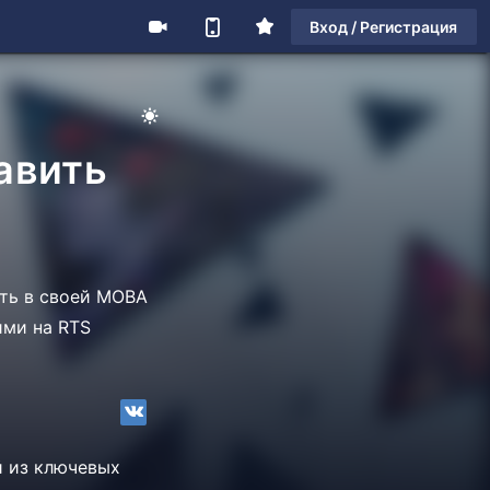
Вход / Регистрация
бавить
ать в своей MOBA
ими на RTS
й из ключевых