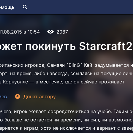
омощь
11.08.2015 в 10:54
2087
ожет покинуть Starcraft2
ританских игроков, Самаян `BlinG` Кей, задумывается н
орт: на время, либо навсегда, ссылаясь на текущие ли
в Корнуолле — в местечке, где он сейчас проживает.
иев
Донат
автору
чего, игрок желает сосредоточиться на учебе. Таким о
го больше не остается ни времени, ни сил, ни возможн
вернется к играм, хотя не исключается и вариант с зав