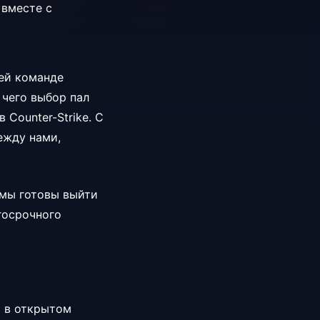
 вместе с
шей команде
 чего выбор пал
 Counter-Strike. С
ежду нами,
мы готовы выйти
госрочного
т в открытом