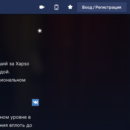
Вход / Регистрация
ший за Xapso
ндой.
ссиональном
ном уровне в
ения вплоть до