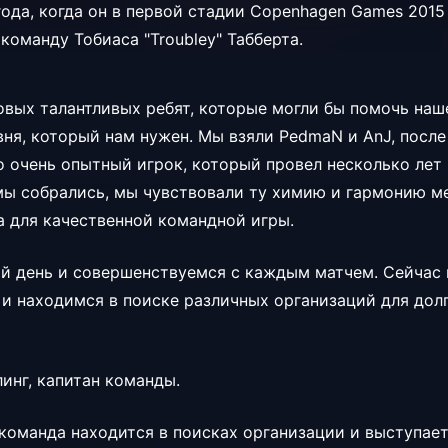
года, когда он в первой стадии Copenhagen Games 2015
л
команду
Тобиаса "Troubley" Табберта.
новых талантливых ребят, которые могли бы помочь на
вня, который нам нужен. Мы взяли PedmaN и AnJ, после
о очень опытный игрок, который провел несколько лет в
 мы собрались, мы чувствовали ту химию и гармонию м
а для качественной командной игры.
й день и совершенствуемся с каждым матчем. Сейчас 
 и находимся в поиске различных организаций для дол
линг, капитан команды.
команда находится в поисках организации и выступае