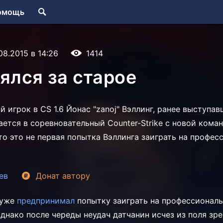
омощь
.08.2015 в 14:26
1414
зялся за старое
 игрок в CS 1.6 Йонас "zanoj" Вэллинг, ранее выступав
ается в соревновательный Сounter-Strike с новой кома
то это не первая попытка Вэллинга заиграть на профе
ев
Донат
автору
 уже
предпринимал
попытку заиграть на профессиональ
 Однако после череды неудач датчанин исчез из поля зр