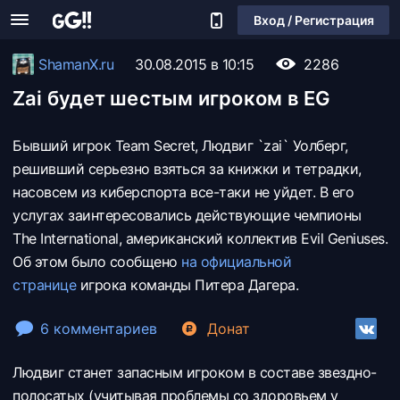
Вход / Регистрация
ShamanX.ru
30.08.2015 в 10:15
2286
Zai будет шестым игроком в EG
Бывший игрок Team Secret, Людвиг `zai` Уолберг,
решивший серьезно взяться за книжки и тетрадки,
насовсем из киберспорта все-таки не уйдет. В его
услугах заинтересовались действующие чемпионы
The International, американский коллектив Evil Geniuses.
Об этом было сообщено
на официальной
странице
игрока команды Питера Дагера.
6 комментариев
Донат
Людвиг станет запасным игроком в составе звездно-
полосатых (учитывая проблемы со здоровьем у