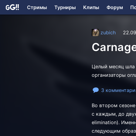
Стримы
Турниры
Клипы
Форум
П
zubich
22.09
Carnage
Целый месяц шла 
организаторы огл
3 комментари
Во втором сезоне
с каждым, до двух
elimination). Име
следующим образ