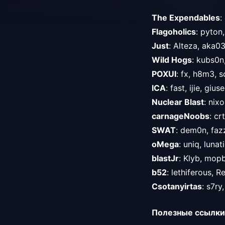
The Expendables
:
Flagoholics
: pyton,
Just
: Alteza, aka03
Wild Hogs
: kubs0n
POXUI
: fx, h8m3, 
ICA
: fast, ijie, giu
Nuclear Blast
: nix
carnageNoobs
: cr
SWAT
: dem0n, fazz
oMega
: uniq, luna
blastJr
: Klyb, mopb
b52
: lethiferous, R
Csotanyirtas
: s7ry
Полезные ссылки