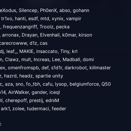
 eXodus, Silencep, Ph0enX, abso, gohann
 tr1xo, hanti, esdf, mtd, xynix, vampir
, frequenzangriff, Troolz, pecka
, arronax, Drayan, Elvenhail, k0mar, kirson
scarecrowww, d1z, cas
sedj, leaf_, MAKIE, insaccato, Tiny, krl
on, Clawz, mult, Increas, Lee, Madball, domi
tex, omenfromspb, def, s1d1r, darkrobot, killmaster
, hazrd, headz, spartie unity
tic, aza, sno, fo_tbh, cafu, lysop, belgiumforce, Q50
14, AirWalker, gander, iceql
ell, cherepoff, prestij, edniM
, ark1, zolee, tudermaci, feeder
: