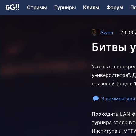
Стримы
Турниры
Клипы
Форум
П
Swen
26.09.
Битвы у
Уже в это воскре
университетов". 
призовой фонд в 1
3 комментари
Проходить LAN-фи
турнира столкнут
Института и МГТУ