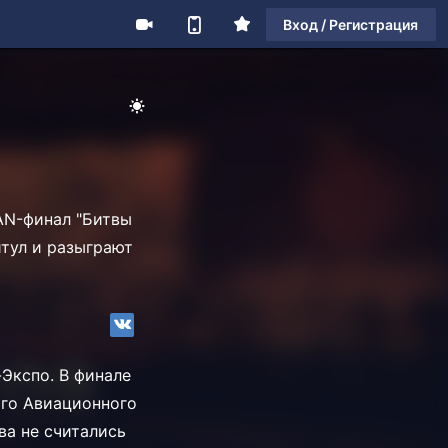
Вход / Регистрация
LAN-финал "Битвы
итул и разыграют
Экспо. В финале
ого Авиационного
ва не считались