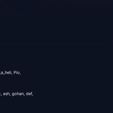
_a_heli,
Pio,
x,
ash,
gohan,
def,