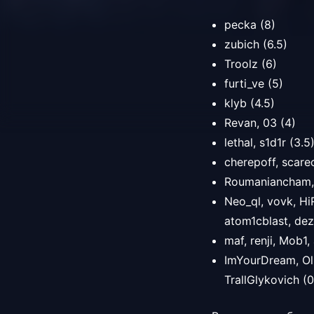
pecka (8)
zubich (6.5)
Troolz (6)
furti_ve (5)
klyb (4.5)
Revan,
03 (4)
lethal,
s1d1r (3.5
cherepoff,
scаr
Roumaniancham
Neo_ql,
vovk,
Hi
atom1cblast,
dez
maf,
renji,
Mob1,
ImYourDream,
Ol
TrallGlykovich (0