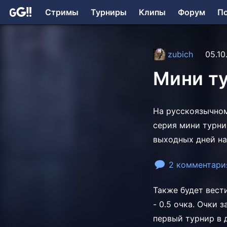
Стримы
Турниры
Клипы
Форум
П
zubich
05.10
Мини ту
На русскоязычном 
серия мини турни
выходных дней на
2 комментари
Также будет вести
- 0.5 очкa. Очки 
первый турнир в 