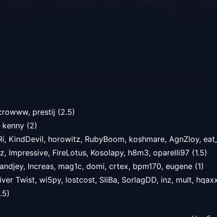
)
ecrowww,
prestij (2.5)
,
kenny
(2)
Ri,
KindDevil,
horowitz,
RubyBoom,
koshmare,
AgnZloy,
eat
z,
Impressive,
FireLotus,
Kosolapy,
h8m3,
oparelli97
(1.5)
andjey,
Increas,
mag1c,
domi,
crtex,
bpm170,
eugene (1)
iver Twist,
wi5py,
lostcost,
SliBa,
SorlagDD,
inz,
mult,
hqax
.5)