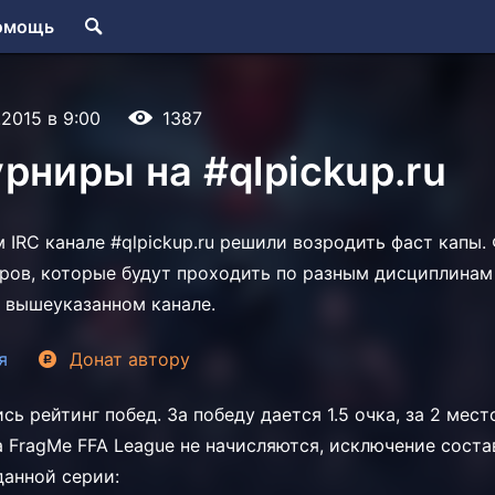
омощь
.2015 в 9:00
1387
рниры на #qlpickup.ru
IRC канале #qlpickup.ru решили возродить фаст капы. 
ров, которые будут проходить по разным дисциплинам 
 вышеуказанном канале.
я
Донат
автору
сь рейтинг побед. За победу дается 1.5 очка, за 2 место 
за FragMe FFA League не начисляются, исключение сост
данной серии: