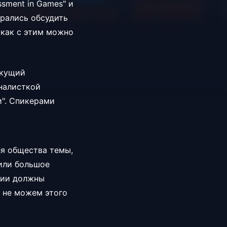
sment in Games" и
бирались обсудить
 как с этим можно
екущий
налисткой
и". Спикерами
ля общества темы,
или большое
сии должны
ы не можем этого