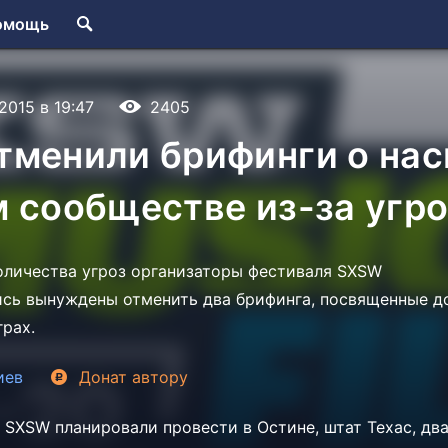
омощь
.2015 в 19:47
2405
тменили брифинги о нас
 сообществе из-за угро
оличества угроз организаторы фестиваля SXSW
ались вынуждены отменить два брифинга, посвященные 
грах.
иев
Донат
автору
а SXSW планировали провести в Остине, штат Техас, дв