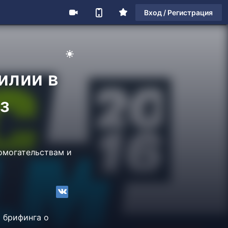
Вход / Регистрация
илии в
з
домогательствам и
а брифинга о