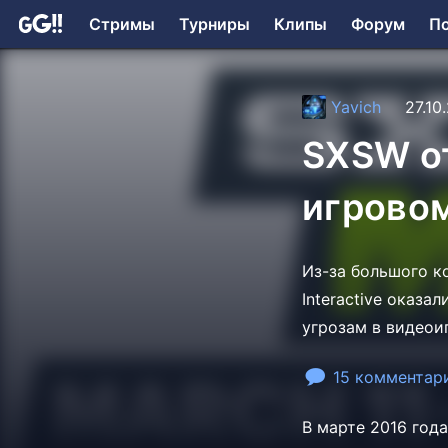
Стримы
Турниры
Клипы
Форум
П
Yavich
27.10
SXSW о
игровом
Из-за большого к
Interactive оказ
угрозам в видеои
15 комментар
В марте 2016 год