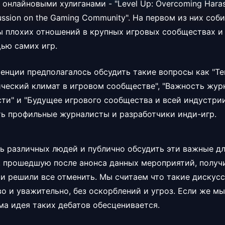
 онлайновыми хулиганами - "Level Up: Overcoming Haras
cussion on the Gaming Community". На первом из них со
 плохих отношений в крупных игровых сообществах и
ью самих игр.
енции предполагалось обсудить такие вопросы как "Т
ческий климат в игровом сообществе", "Важность жур
ти" и "Будущее игрового сообщества и всей индустри
ь профильные журналисты и разработчики инди-игр.
ь различных людей и публично обсудить эти важные д
, прошедшую после анонса данных мероприятий, получ
 и решили все отменить. Мы считаем что такие дискус
о и уважительно, без оскорблений и угроз. Если же м
ама идея таких дебатов обесценивается.