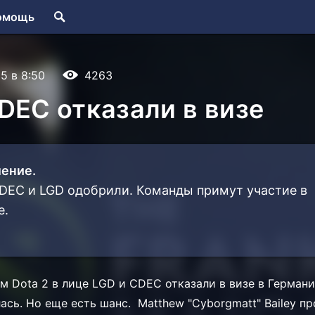
омощь
15 в 8:50
4263
DEC отказали в визе
ение.
DEC и LGD одобрили. Команды примут участие в
е.
м Dota 2 в лице
LGD и
CDEC отказали в визе в Герман
ась. Но еще есть шанс.
Matthew "Cyborgmatt" Bailey 