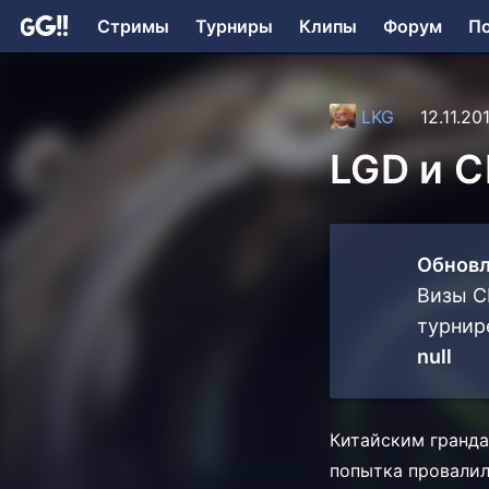
Стримы
Турниры
Клипы
Форум
П
LKG
12.11.20
LGD и C
Обновл
Визы C
турнир
null
Китайским гранда
попытка провалил