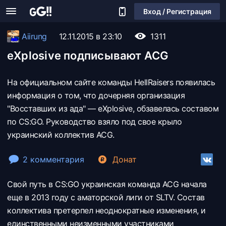
Вход / Регистрация
Aiirung
12.11.2015 в 23:10
1311
eXplosive подписывают ACG
На официальном сайте команды HellRaisers появилась
информация о том, что дочерняя организация
"Восставших из ада" — eXplosive, обзавелась составом
по CS:GO. Руководство взяло под свое крыло
украинский коллектив ACG.
2 комментария
Донат
Свой путь в CS:GO украинская команда
ACG начала
еще в 2013 году с аматорской лиги от SLTV. Состав
коллектива претерпел неоднократные изменения, и
единственными неизменными участниками