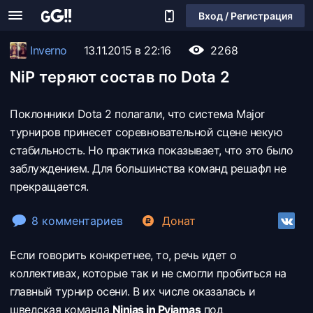
Вход / Регистрация
Inverno
13.11.2015 в 22:16
2268
NiP теряют состав по Dota 2
Поклонники Dota 2 полагали, что система Major
турниров принесет соревновательной сцене некую
стабильность. Но практика показывает, что это было
заблуждением. Для большинства команд решафл не
прекращается.
8 комментариев
Донат
Если говорить конкретнее, то, речь идет о
коллективах, которые так и не смогли пробиться на
главный турнир осени. В их числе оказалась и
шведская команда
Ninjas in Pyjamas
под