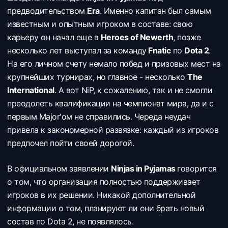
предводительством
Era
. Именно капитан был самым
известным и опытным игроком в составе: свою
карьеру он начал еще в
Heroes of Newerth
, позже
несколько лет выступал за команду
Fnatic
по
Dota 2
.
На его личном счету немало побед и призовых мест на
крупнейших турнирах, но главное - несколько
The
International
. А вот NiP, к сожалению, так и не смогли
преодолеть квалификации на чемпионат мира, да и с
первым Major'ом не справились. Череда неудач
привела к закономерной развязке: каждый из игроков
предпочел пойти своей дорогой.
В официальном заявлении
Ninjas in Pyjamas
говорится
о том, что организация полностью поддерживает
игроков в их решении. Никакой дополнительной
информации о том, планируют ли они брать новый
состав по Dota 2, не появлялось.