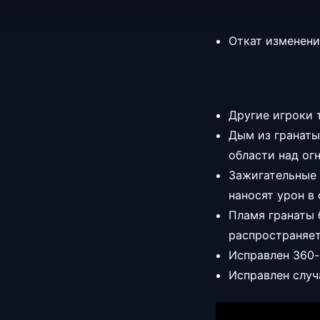
Откат изменений
Другие игроки 
Дым из гранаты
области над ог
Зажигательные 
наносят урон в
Пламя гранаты 
распространяет
Исправлен 360-г
Исправлен случ