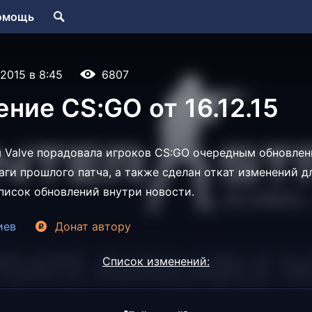
омощь
.2015 в 8:45
6807
ние CS:GO от 16.12.15
 Valve порадовала игроков CS:GO очередным обновлен
аги прошлого патча, а также сделан откат изменений д
писок обновлений внутри новости.
иев
Донат
автору
Список изменений: