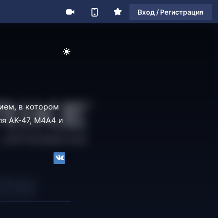
Вход / Регистрация
ием, в котором
ля AK-47, M4A4 и