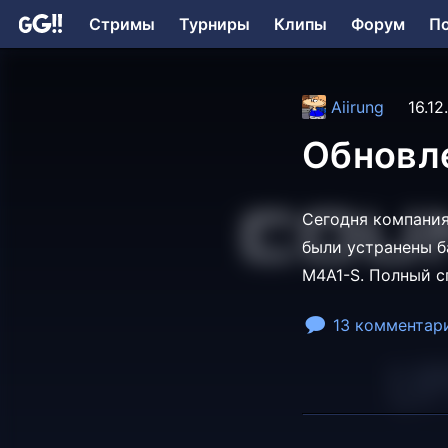
Стримы
Турниры
Клипы
Форум
П
Aiirung
16.12
Обновле
Сегодня компания
были устранены б
M4A1-S. Полный с
13 комментар