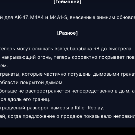
[Геймплей]
 для AK-47, M4A4 и M4A1-S, внесенные зимним обновлен
[Разное]
теперь могут слышать взвод барабана R8 до выстрела.
 накрывающий огонь, теперь корректно покрывает по
нем.
гранаты, которые частично потушены дымовыми гранат
 области покрытой дымом.
больше не распространяется непосредственно в дым, а
ся вдоль его границ.
радусный разворот камеры в Killer Replay.
ай, когда предложение о продаже показывало неправил