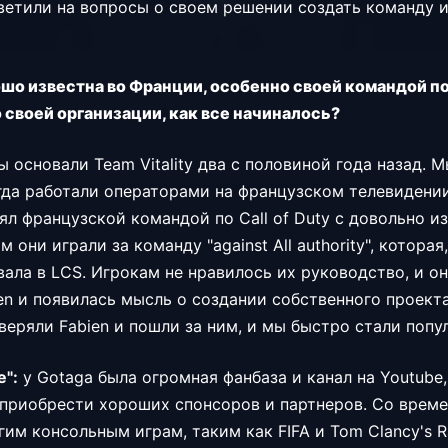
етили на вопросы о своем решении создать команду и
ошо известна во Франции, особенно своей командой по C
 своей организации, как все начиналось?
 основали Team Vitality два с половиной года назад. 
гда работали операторами на французском телевидении.
ял французской командой по Call of Duty с довольно 
 они играли за команду "against All authority", которая
ала в LCS. Игрокам не нравилось их руководство, и он
ien и появилась мысль о создании собственного проекта
доверяли Fabien и пошли за ним, и мы быстро стали поп
e":
у Gotaga была огромная фанбаза и канал на Youtube,
приобрести хороших спонсоров и партнеров. Со врем
им консольным играм, таким как FIFA и Tom Clancy's Ra