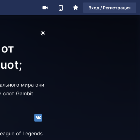
Вход / Регистрация
лот
uot;
тального мира они
и слот Gambit
eague of Legends