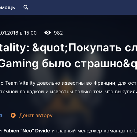
омощь
.01.2016 в 15:00
982
tality: &quot;Покупать с
Gaming было страшно&q
о Team Vitality довольно известны во Франции, для ос
 темной лошадкой и известны только тем, что выкупил
я
Донат
автору
ии
Fabien "Neo" Divide
и главный менеджер команды по L