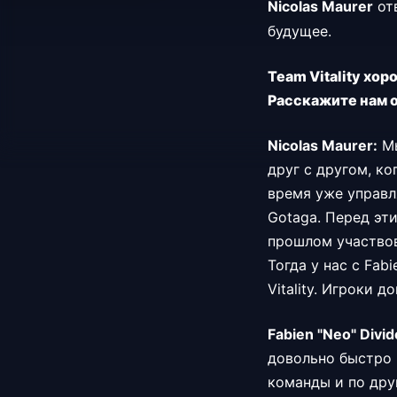
Nicolas Maurer
отв
будущее.
Team Vitality хор
Расскажите нам о
Nicolas Maurer:
Мы
друг с другом, ко
время уже управл
Gotaga. Перед этим
прошлом участвов
Тогда у нас с Fab
Vitality. Игроки 
Fabien "Neo" Divid
довольно быстро 
команды и по друг