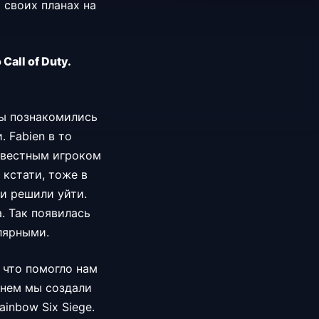
 своих планах на
all of Duty.
Мы познакомились
 Fabien в то
известным игроком
, кстати, тоже в
и решили уйти.
. Так появилась
улярными.
 что помогло нам
енем мы создали
inbow Six Siege.