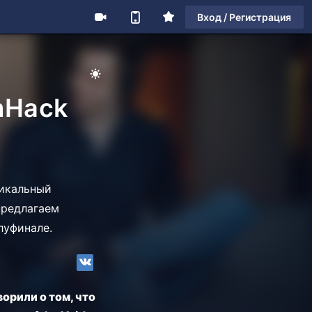
Вход / Регистрация
mHack
никальный
предлагаем
луфинале.
орили о том, что