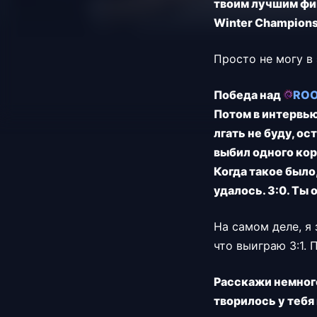
твоим лучшим фин
Winter Champions
Просто не могу в 
Победа над
ROO
Потом в интервью
лгать не буду, о
выбил одного кор
Когда такое было
удалось. 3:0. Ты
На самом деле, я 
что выиграю 3:1. 
Расскажи немного 
творилось у тебя