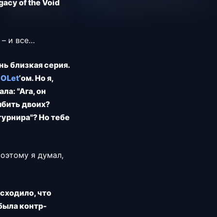
acy of the Void
 – и все…
нь близкая серия.
iOLet
’ом. Но я,
ла: "Ага, он
ыбить двоих?
турнира"? Но тебе
Поэтому я думал,
исходило, что
 была контр-