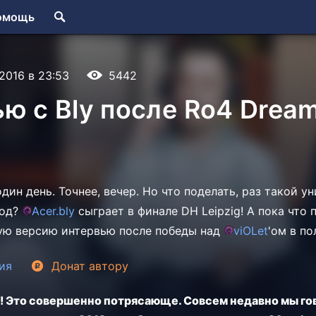
омощь
.2016 в 23:53
5442
ю с Bly после Ro4 Drea
дин день. Точнее, вечер. Но что поделать, раз такой у
вод?
Acer.
bly
сыграет в финале DH Leipzig! А пока что 
ую версию интервью после победы над
viOLet
'ом в по
ия
Донат
автору
е! Это совершенно потрясающе. Совсем недавно мы гов