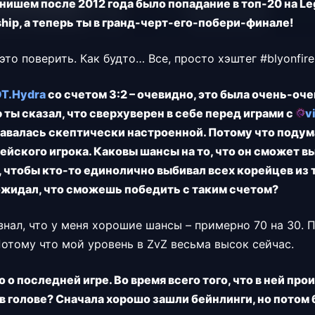
ишем после 2012 года было попадание в топ-20 на Leg
hip, а теперь ты в гранд-черт-его-побери-финале!
это поверить. Как будто… Все, просто хэштег #blyonfire
T.
Hydra
со счетом 3:2 – очевидно, это была очень-оче
 ты сказал, что сверхуверен в себе перед играми с
v
ставалась скептически настроенной. Потому что подума
ейского игрока. Каковы шансы на то, что он сможет в
, чтобы кто-то единолично выбивал всех корейцев из 
 ожидал, что сможешь победить с таким счетом?
знал, что у меня хорошие шансы – примерно 70 на 30. 
Потому что мой уровень в ZvZ весьма высок сейчас.
о последней игре. Во время всего того, что в ней про
 в голове? Сначала хорошо зашли бейнлинги, но потом