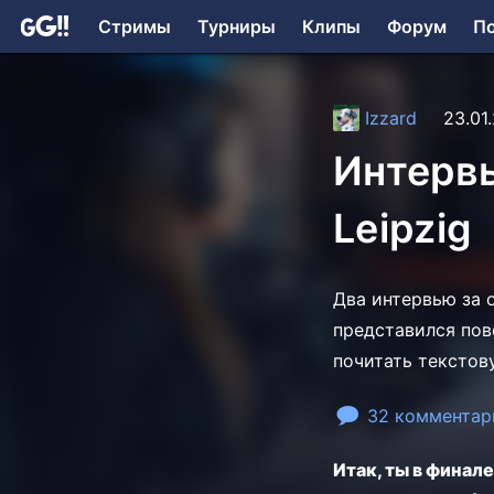
Стримы
Турниры
Клипы
Форум
П
Izzard
23.01
Интервь
Leipzig
Два интервью за о
представился по
почитать текстов
32 комментар
Итак, ты в финал