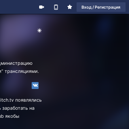
Вход / Регистрация
министрацию
ми” трансляциями.
itch.tv появлялись
 заработать на
ub якобы