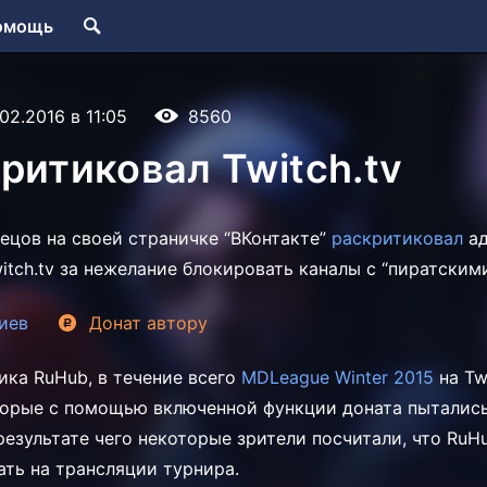
омощь
.02.2016 в 11:05
8560
ритиковал Twitch.tv
нецов на своей страничке “ВКонтакте”
раскритиковал
ад
itch.tv за нежелание блокировать каналы с “пиратски
иев
Донат
автору
ика RuHub, в течение всего
MDLeague Winter 2015
на Tw
торые с помощью включенной функции доната пытались
результате чего некоторые зрители посчитали, что RuH
ать на трансляции турнира.