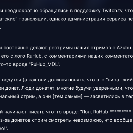
и неоднократно обращались в поддержку Twitch.tv, чт
атские” трансляции, однако администрация сервиса пе
.
и постоянно делают рестримы наших стримов с Azubu н
 его с лого RuHub, с комментариями наших комментат
то-то вроде "RuHub_MDL".
ведутся (а как они должны понять, что это "пиратский"
н донат. Люди донатят, многие будучи уверенными, что
иальный стрим, а они [тем самым] — засветились в те
й начинают писать что-то вроде: "Лол, RuHub ********* 
из-за донатов стрим смотреть невозможно, что вообще
о!".