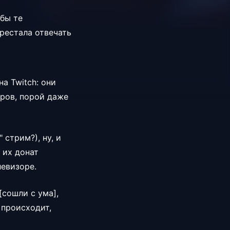
обы те
рестала отвечать
а Twitch: они
оров, порой даже
 стрим?), ну, и
 их донат
левизоре.
[cошли с ума],
 происходит,