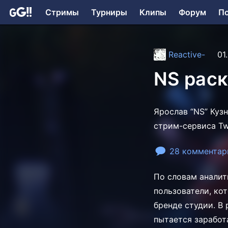
Стримы
Турниры
Клипы
Форум
П
Reactive-
01
NS раск
Ярослав “NS” Куз
стрим-сервиса Tw
28 комментар
По словам аналит
пользователи, ко
бренде студии. В 
пытается заработ