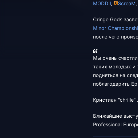
MODDII
,
ScreaM
Cringe Gods засв
Minor Championsh
после чего прои
Мы очень счастлив
таких молодых и 
подняться на сле
поблагодарить Eps
Кристиан "chrille
Ближайшие выступ
Professional Euro