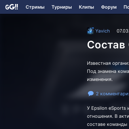
Стримы
Турниры
Клипы
Форум
П
Yavich
07.03
Состав 
Известная организ
Под знамена кома
изменения.
2 комментари
У Epsilon eSport
отношения. В акт
составе команды 