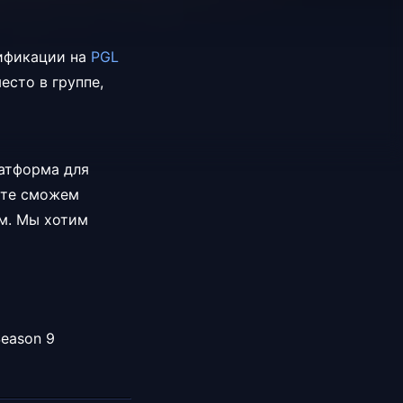
лификации на
PGL
есто в группе,
латформа для
сте сможем
ем. Мы хотим
eason 9