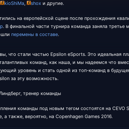
,
kioShiMa
,
shox
и другие.
етились на европейской сцене после прохождения ква
ip
. В финальной части турнира команда заняла третье м
зошли
перемены в составе
.
ы, что стали частью Epsilon eSports. Это идеальная п
талантливых команд, как наша, и мы надеемся что вме
дующий уровень и стать одной из топ-команд в будущ
ilon за эту возможность.
" Линдберг, тренер команды
ления команды под новым тегом состоятся на CEVO S
pe, а также, вероятно, на Copenhagen Games 2016.