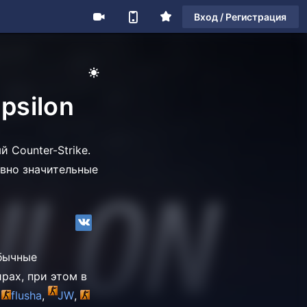
Вход / Регистрация
psilon
 Counter-Strike.
авно значительные
обычные
рах, при этом в
к
flusha
,
J
W
,