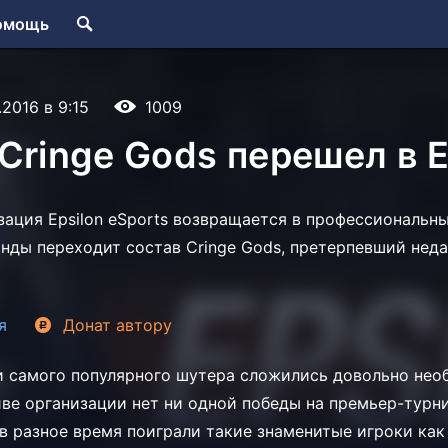
омощь
.2016 в 9:15
1009
Cringe Gods перешел в E
ация Epsilon eSports возвращается в профессиональный
нды переходит состав Cringe Gods, претерпевший нед
я
Донат
автору
s и самого популярного шутера сложились довольно не
иве организации нет ни одной победы на премьер-турни
в разное время поиграли такие знаменитые игроки ка