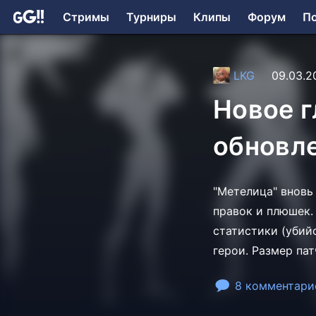
Стримы
Турниры
Клипы
Форум
П
LKG
09.03.2
Новое 
обновл
"Метелица" вновь
правок и плюшек.
статистики (убий
герои. Размер пат
8 комментари