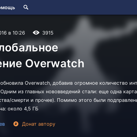
омощь
016 в 10:26
3915
глобальное
ение Overwatch
 обновила Overwatch, добавив огромное количество ин
 Одним из главных нововведений стали: еще одна карта
ства/смерти и прочее). Помимо этого были подправле
ча: около 4,5 ГБ
ев
Донат
автору