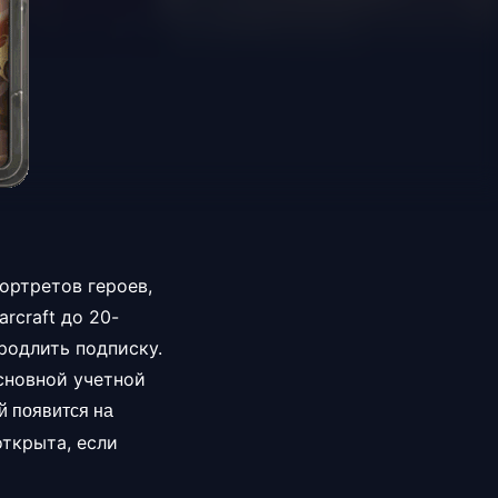
портретов героев,
rcraft до 20-
продлить подписку.
сновной учетной
й появится на
ткрыта, если