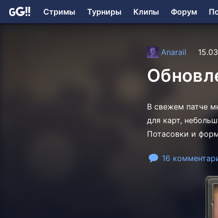
Стримы
Турниры
Клипы
Форум
П
Anarail
15.03
Обновле
В свежем патче м
для карт, небольш
Потасовки и форм
16 комментар