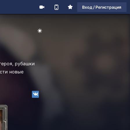
Вход / Регистрация
героя, рубашки
ести новые