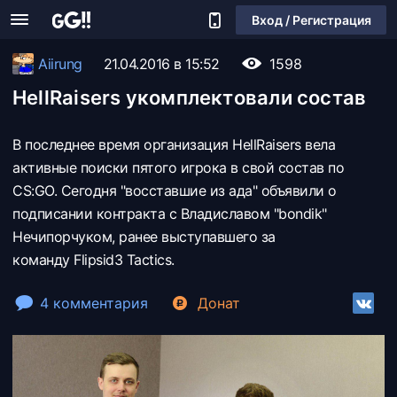
Вход / Регистрация
Aiirung
21.04.2016 в 15:52
1598
HellRaisers укомплектовали состав
В последнее время организация HellRaisers вела
активные поиски пятого игрока в свой состав по
CS:GO. Сегодня "восставшие из ада" объявили о
подписании контракта с Владиславом "bondik"
Нечипорчуком, ранее выступавшего за
команду Flipsid3 Tactics.
4 комментария
Донат