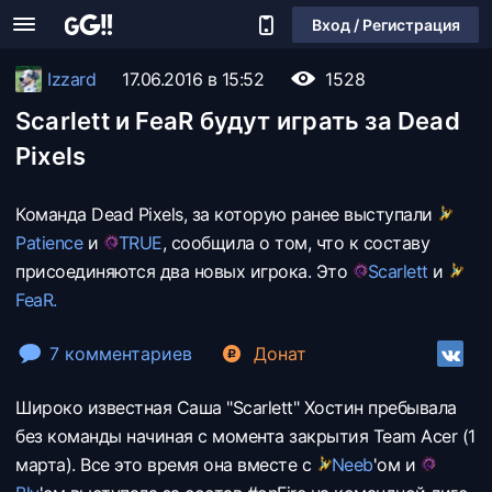
Вход / Регистрация
Izzard
17.06.2016 в 15:52
1528
Scarlett и FeaR будут играть за Dead
Pixels
Команда Dead Pixels, за которую ранее выступали
Patience
и
TRUE
, сообщила о том, что к составу
присоединяются два новых игрока. Это
Scarlett
и
FeaR.
7 комментариев
Донат
Широко известная Саша "Scarlett" Хостин пребывала
без команды начиная с момента закрытия Team Acer (1
марта). Все это время она вместе с
Neeb
'ом и