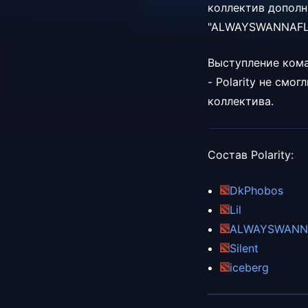
коллектив допол
"ALWAYSWANNAFLY"
Выступление коман
-
Polarity не смо
коллектива.
Состав
Polarity:
DkPhobos
Lil
ALWAYSWANN
Silent
iceberg