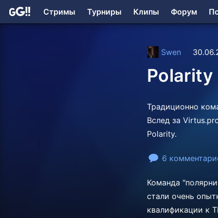
Стримы
Турниры
Клипы
Форум
П
Swen
30.06.
Polarit
Традиционно кома
Вслед за Virtus.
Polarity.
6 комментари
Команда "полярни
стали очень опы
квалификации к Th