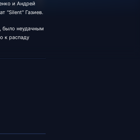
ленко и
Андрей
т "Silent" Газиев.
я, было неудачным
о к распаду