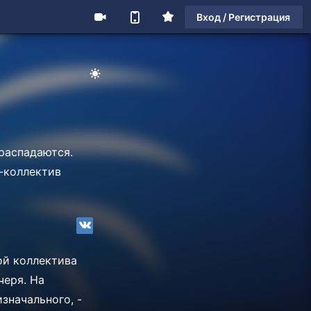
Вход / Регистрация
 распадаются.
Г-коллектив
ой коллектива
черя. На
значального, -