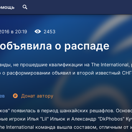
омощь
2016 в 20:19
2453
y объявила о распаде
нды, не прошедшие квалификации на The International,
pro о расформировании объявил и второй известный СН
ев
Донат
автору
ков" появилась в период шанхайских решафлов. Основ
тные игроки
Илья "Lil" Ильюк и
Александр "DkPhobos" Ку
e International команда вышла составом, отличным от и