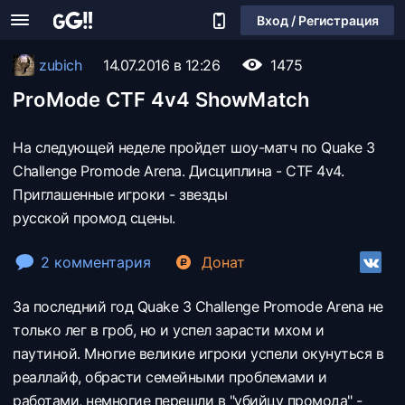
Вход / Регистрация
zubich
14.07.2016 в 12:26
1475
ProMode CTF 4v4 ShowMatch
На следующей неделе пройдет шоу-матч по Quake 3
Challenge Promode Arena. Дисциплина - CTF 4v4.
Приглашенные игроки - звезды
русской промод сцены.
2 комментария
Донат
За последний год Quake 3 Challenge Promode Arena не
только лег в гроб, но и успел зарасти мхом и
паутиной. Многие великие игроки успели окунуться в
реаллайф, обрасти семейными проблемами и
работами, немногие перешли в "убийцу промода" -