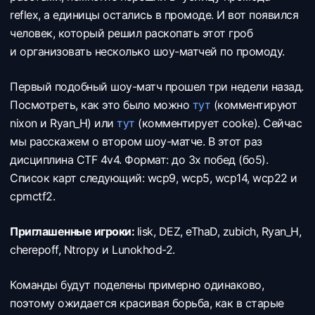
reflex, а единицы остались в промоде. И вот появился
человек, который решил раскопать этот гроб
и организовать несколько шоу-матчей по промоду.
Первый подобный шоу-матч прошел три недели назад.
Посмотреть, как это было можно
тут
(комментируют
nixon и Ryan_H) или
тут
(комментирует cooke). Сейчас
мы расскажем о втором шоу-матче. В этот раз
дисциплина CTF 4v4. Формат: до 3х побед (бо5).
Список карт следующий: wcp9, wcp5, wcp14, wcp22 и
cpmctf2.
Приглашенные игроки:
lisk,
DEZ,
eThaD,
zubich,
Ryan_H,
cherepoff,
Ntropy и
Lunokhod-2.
Команды будут поделены примерно одинаково,
поэтому ожидается красивая борьба, как в старые