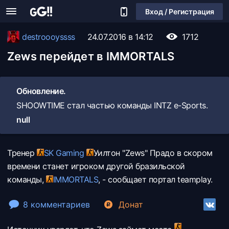
Вход / Регистрация
destroooyssss
24.07.2016 в 14:12
1712
Zews перейдет в IMMORTALS
Обновление.
SHOOWTIME стал частью команды INTZ e-Sports.
null
Тренер
SK Gaming
Уилтон "Zews" Прадо в скором
времени станет игроком другой бразильской
команды,
IMMORTALS
, - сообщает портал teamplay.
8 комментариев
Донат