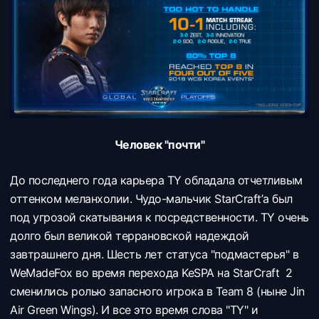
Человек "почти"
До последнего года карьера TY обладала отчетливым
оттенком меланхолии. Чудо-мальчик StarCraft’а был
под угрозой скатывания к посредственности. TY очень
долго был великой террановской надеждой
завтрашнего дня. Шесть лет статуса "подмастерья" в
WeMadeFox во время перехода KeSPA на StarCraft 2
сменились ролью запасного игрока в Team 8 (ныне Jin
Air Green Wings). И все это время слова "TY" и