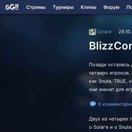
Стримы
Турниры
Клипы
Форум
П
Izzard
29.10.
BlizzCo
Позади остались 
четверо игроков.
как Snute, TRUE, 
они значат для иг
6 комментари
Двух из четырех 
о Solar’е и о Snu