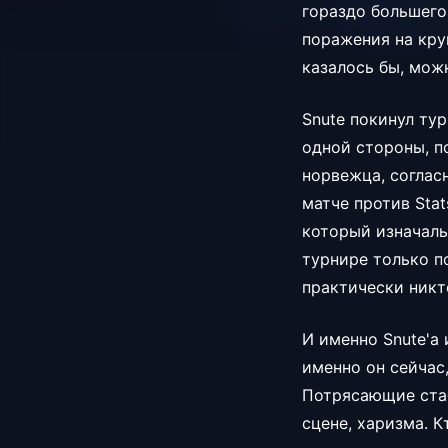
гораздо большего
поражения на кру
казалось бы, мож
Snute покинул тур
одной стороны, п
норвежца, соглас
матче против Sta
который изначальн
турнире только по
практически никт
И именно Snute'а
именно он сейчас
Потрясающие стаб
сцене, харизма. К