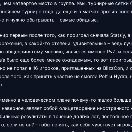
, чем четвертое место в группе. Увы, турнирные сетки
пнейшем турнире года, да еще и в матчах против сопер
но и нужно обыгрывать – самые обидные.
нир первым после того, как проиграл сначала Stats’у, а 
оражения, в какой-то степени, удивительные – ведь л
но общепринятому мнению, является именно PvZ, и есл
ts’а было еще более-менее ожидаемым, то вот проигрыш
о не попал в 16 игроков, приглашенных на BlizzCon, и 
сле того, как принять участие не смогли Polt и Hydra,
о.
 именно в человеческом плане почему-то жалко больше 
, наверное, являет собой олицетворение иностранного 
ильные результаты в течение долгих лет, постоянное 
то, если не он? Чтобы понять, как себя чувствует игрок