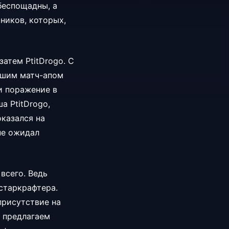
 беспощадны, а
ников, которых,
затем PtitDrogo. С
учшим матч-апом
и поражение в
а PtitDrogo,
оказался на
 не ожидал
всего. Ведь
старкрафтера.
присутствие на
, предлагаем