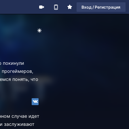
Вход / Регистрация
р покинули
х прогеймеров,
емся понять, что
нном случае идет
они заслуживают