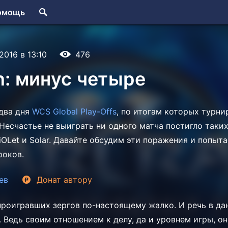
омощь
2016 в 13:10
476
n: минус четыре
два дня
WCS Global Play-Offs
, по итогам которых турни
 Несчастье не выиграть ни одного матча постигло таки
viOLet и Solar. Давайте обсудим эти поражения и попыта
роков.
ев
Донат
автору
проигравших зергов по-настоящему жалко. И речь в да
te. Ведь своим отношением к делу, да и уровнем игры, 